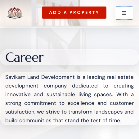
Skip
ADD A PROPERTY
to
Toggle
content
Navigat
For rent
Career
For Sale
Savikam Land Development is a leading real estate
development company dedicated to creating
innovative and sustainable living spaces. With a
About Us
strong commitment to excellence and customer
satisfaction, we strive to transform landscapes and
build communities that stand the test of time.
Contact US