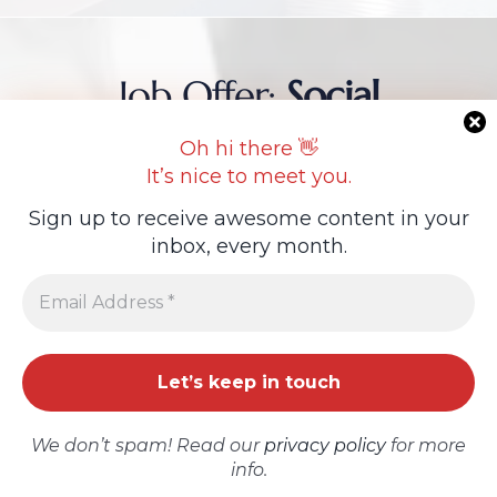
Guideline Real Estate Agency
Job Offer:
Social
Media Specialist
Oh hi there 👋
It’s nice to meet you.
Projects
OFFRE D’EMPLOI – Spécialiste en Marketing
Sign up to receive awesome content in your
Digital & Web
inbox, every month.
Lieu : Île Maurice
Add New Property
Savikam Properties & Developments
est une
entreprise active dans le secteur
de
l’immobilier et du développement foncier
à
l’île Maurice. Nous aidons nos clients à
trouver, investir et développer des biens
We don’t spam! Read our
privacy policy
for more
résidentiels, commerciaux ou terrains, en
info.
assurant un service personnalisé et